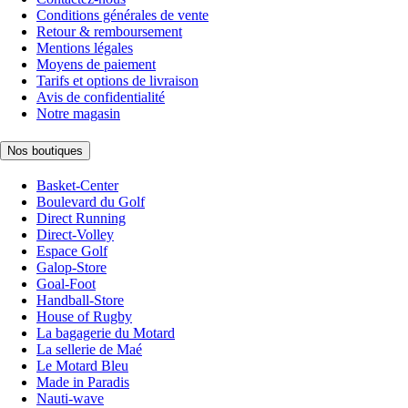
Conditions générales de vente
Retour & remboursement
Mentions légales
Moyens de paiement
Tarifs et options de livraison
Avis de confidentialité
Notre magasin
Nos boutiques
Basket-Center
Boulevard du Golf
Direct Running
Direct-Volley
Espace Golf
Galop-Store
Goal-Foot
Handball-Store
House of Rugby
La bagagerie du Motard
La sellerie de Maé
Le Motard Bleu
Made in Paradis
Nauti-wave