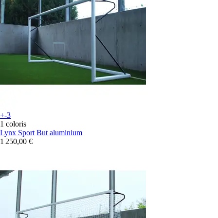
+-3
1 coloris
Lynx Sport
But aluminium
1 250,00 €