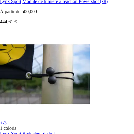
Lynx Sport
Module de lumière à réaction Powershot (x8)
À partir de
500,00 €
444,61 €
+-3
1 coloris
Lynx Sport
Reducteur de but