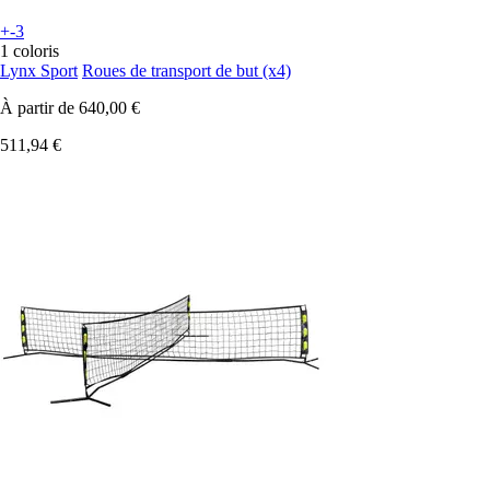
+-3
1 coloris
Lynx Sport
Roues de transport de but (x4)
À partir de
640,00 €
511,94 €