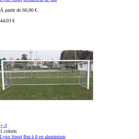
À partir de
60,00 €
44,03 €
+-3
1 coloris
Lynx Sport
But à 8 en aluminium