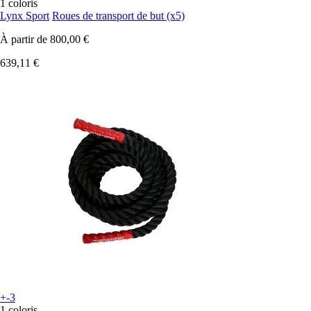
1 coloris
Lynx Sport
Roues de transport de but (x5)
À partir de
800,00 €
639,11 €
+-3
1 coloris