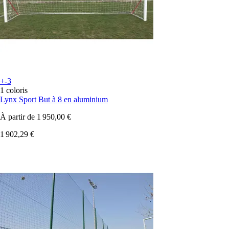
+-3
1 coloris
Lynx Sport
But à 8 en aluminium
À partir de
1 950,00 €
1 902,29 €