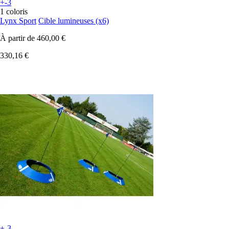
+-3
1 coloris
Lynx Sport
Cible lumineuses (x6)
À partir de
460,00 €
330,16 €
+-3