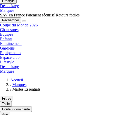
Lifestyle
Déstockage
Marques
SAV en France
Paiement sécurisé
Retours faciles
Rechercher
Coupe du Monde 2026
Chaussures
Équipes
Enfants
Entraînement
Gardiens
Equipements
Espace club
Lifestyle
Déstockage
Marques
Accueil
/
Marques
/
Martes Essentials
Filtres
Taille
Couleur dominante
Age