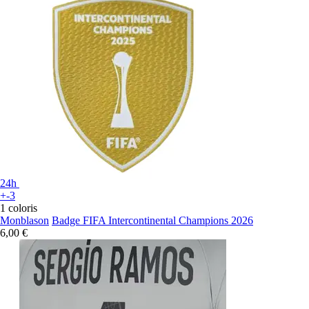
24h
+-3
1 coloris
Monblason
Badge FIFA Intercontinental Champions 2026
6,00 €