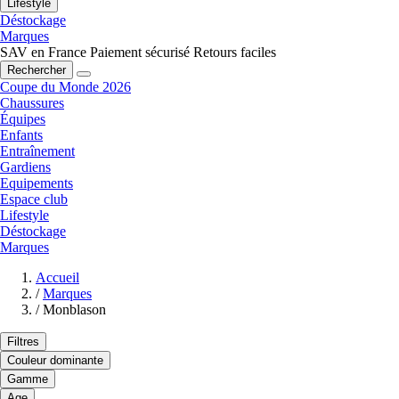
Lifestyle
Déstockage
Marques
SAV en France
Paiement sécurisé
Retours faciles
Rechercher
Coupe du Monde 2026
Chaussures
Équipes
Enfants
Entraînement
Gardiens
Equipements
Espace club
Lifestyle
Déstockage
Marques
Accueil
/
Marques
/
Monblason
Filtres
Couleur dominante
Gamme
Age