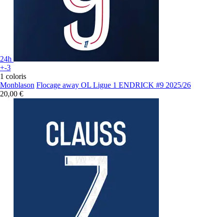
24h
+-3
1 coloris
Monblason
Flocage away OL Ligue 1 ENDRICK #9 2025/26
20,00 €