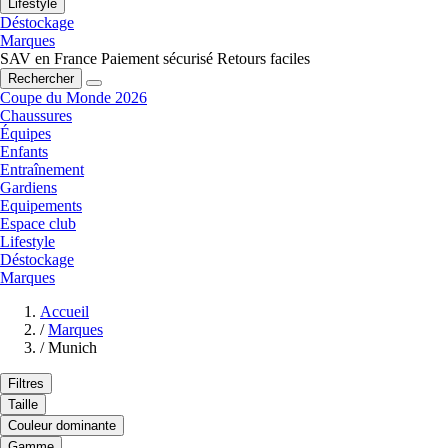
Lifestyle
Déstockage
Marques
SAV en France
Paiement sécurisé
Retours faciles
Rechercher
Coupe du Monde 2026
Chaussures
Équipes
Enfants
Entraînement
Gardiens
Equipements
Espace club
Lifestyle
Déstockage
Marques
Accueil
/
Marques
/
Munich
Filtres
Taille
Couleur dominante
Gamme