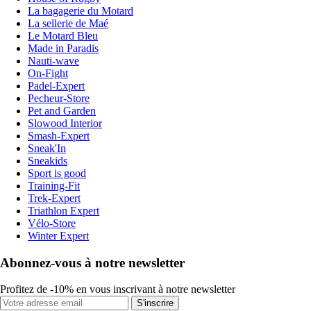
La bagagerie du Motard
La sellerie de Maé
Le Motard Bleu
Made in Paradis
Nauti-wave
On-Fight
Padel-Expert
Pecheur-Store
Pet and Garden
Slowood Interior
Smash-Expert
Sneak'In
Sneakids
Sport is good
Training-Fit
Trek-Expert
Triathlon Expert
Vélo-Store
Winter Expert
Abonnez-vous à notre newsletter
Profitez de -10% en vous inscrivant à notre newsletter
S'inscrire