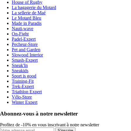
House of Rugby
La bagagerie du Motard
La sellerie de Maé
Le Motard Bleu
Made in Paradis
Nauti-wave
On-Fight
Padel-Expert
Pecheur-Store
Pet and Garden
Slowood Interior
Smash-Expert
Sneak'In
Sneakids
Sport is good
Training-Fit
Trek-Expert
Triathlon Expert
Vélo-Store
Winter Expert
Abonnez-vous à notre newsletter
Profitez de -10% en vous inscrivant à notre newsletter
S'inscrire