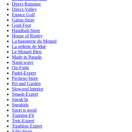
Direct Running
Direct-Volley
Espace Golf
Galop-Store
Goal-Foot
Handball-Store
House of Rugby
La bagagerie du Motard
La sellerie de Maé
Le Motard Bleu
Made in Paradis
Nauti-wave
On-Fight
Padel-Expert
Pecheur-Store
Pet and Garden
Slowood Interior
Smash-Expert
Sneak'In
Sneakids
Sport is good
Training-Fit
Trek-Expert
Triathlon Expert
Vélo-Store