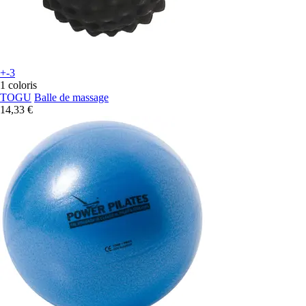
+-3
1 coloris
TOGU
Balle de massage
14,33 €