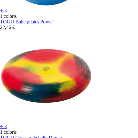
+-3
1 coloris
TOGU
Balle pilates Power
22,46 €
+-3
1 coloris
TOGU
Coussin de balle Dynair