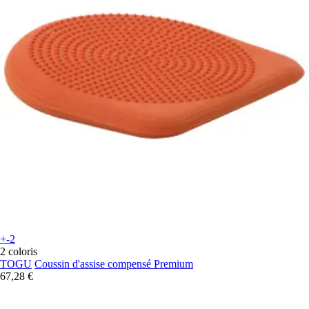
+-2
2 coloris
TOGU
Coussin d'assise compensé Premium
67,28 €