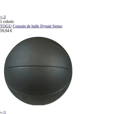
+-3
1 coloris
TOGU
Coussin de balle Dynair Senso
59,94 €
+-3