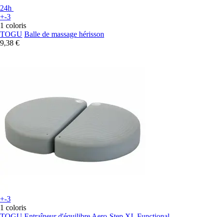
24h
+-3
1 coloris
TOGU
Balle de massage hérisson
9,38 €
+-3
1 coloris
TOGU
Entraîneur d'équilibre Aero-Step XL Functional