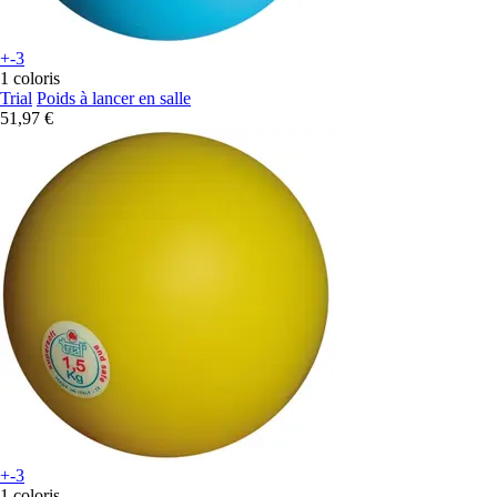
+-3
1 coloris
Trial
Poids à lancer en salle
51,97 €
+-3
1 coloris