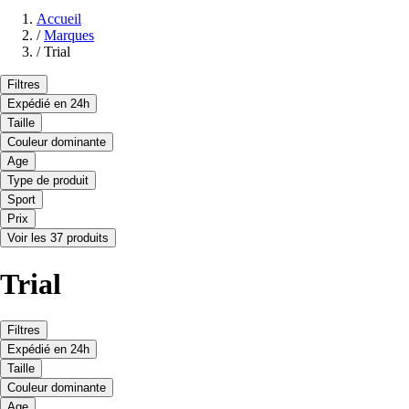
Accueil
/
Marques
/
Trial
Filtres
Expédié en 24h
Taille
Couleur dominante
Age
Type de produit
Sport
Prix
Voir les 37 produits
Trial
Filtres
Expédié en 24h
Taille
Couleur dominante
Age