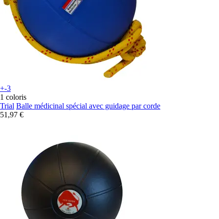
+-3
1 coloris
Trial
Balle médicinal spécial avec guidage par corde
51,97 €