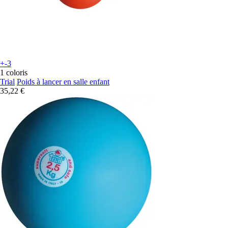
+-3
1 coloris
Trial
Poids à lancer en salle enfant
35,22 €