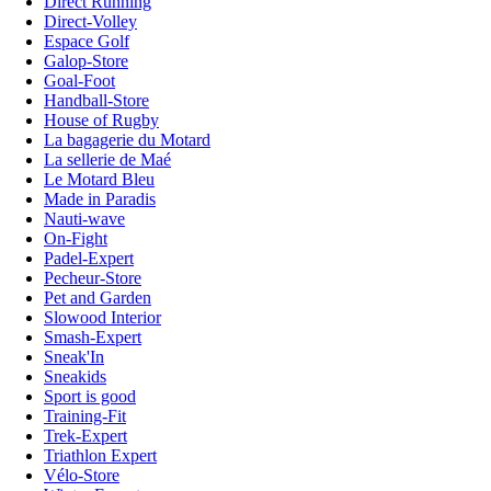
Direct Running
Direct-Volley
Espace Golf
Galop-Store
Goal-Foot
Handball-Store
House of Rugby
La bagagerie du Motard
La sellerie de Maé
Le Motard Bleu
Made in Paradis
Nauti-wave
On-Fight
Padel-Expert
Pecheur-Store
Pet and Garden
Slowood Interior
Smash-Expert
Sneak'In
Sneakids
Sport is good
Training-Fit
Trek-Expert
Triathlon Expert
Vélo-Store