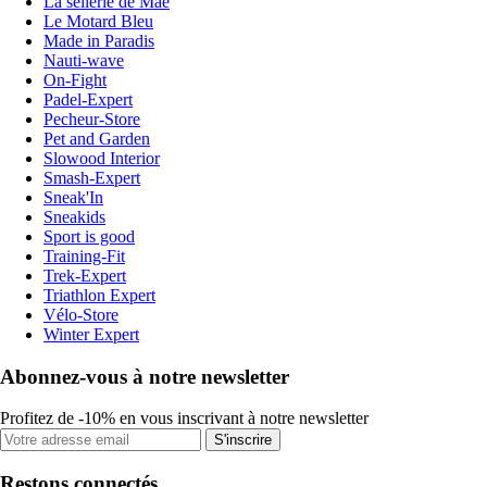
La sellerie de Maé
Le Motard Bleu
Made in Paradis
Nauti-wave
On-Fight
Padel-Expert
Pecheur-Store
Pet and Garden
Slowood Interior
Smash-Expert
Sneak'In
Sneakids
Sport is good
Training-Fit
Trek-Expert
Triathlon Expert
Vélo-Store
Winter Expert
Abonnez-vous à notre newsletter
Profitez de -10% en vous inscrivant à notre newsletter
S'inscrire
Restons connectés