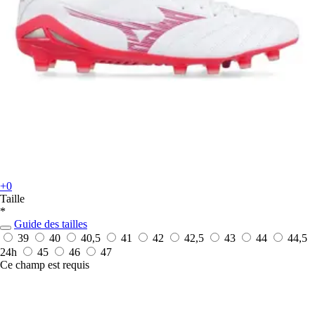
+0
Taille
*
Guide des tailles
39
40
40,5
41
42
42,5
43
44
44,5
24h
45
46
47
Ce champ est requis