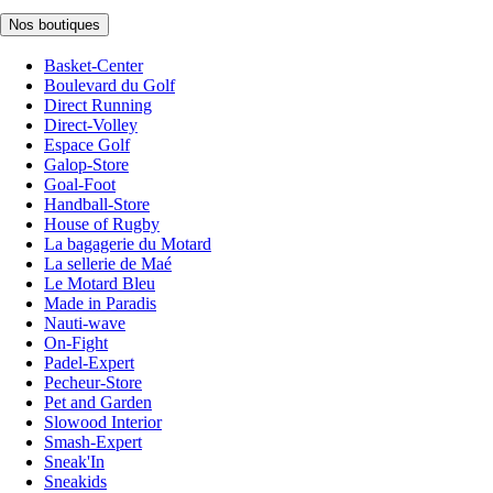
Nos boutiques
Basket-Center
Boulevard du Golf
Direct Running
Direct-Volley
Espace Golf
Galop-Store
Goal-Foot
Handball-Store
House of Rugby
La bagagerie du Motard
La sellerie de Maé
Le Motard Bleu
Made in Paradis
Nauti-wave
On-Fight
Padel-Expert
Pecheur-Store
Pet and Garden
Slowood Interior
Smash-Expert
Sneak'In
Sneakids