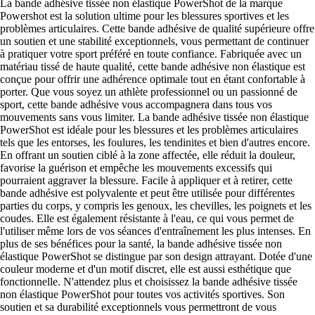
La bande adhésive tissée non élastique PowerShot de la marque
Powershot est la solution ultime pour les blessures sportives et les
problèmes articulaires. Cette bande adhésive de qualité supérieure offre
un soutien et une stabilité exceptionnels, vous permettant de continuer
à pratiquer votre sport préféré en toute confiance. Fabriquée avec un
matériau tissé de haute qualité, cette bande adhésive non élastique est
conçue pour offrir une adhérence optimale tout en étant confortable à
porter. Que vous soyez un athlète professionnel ou un passionné de
sport, cette bande adhésive vous accompagnera dans tous vos
mouvements sans vous limiter. La bande adhésive tissée non élastique
PowerShot est idéale pour les blessures et les problèmes articulaires
tels que les entorses, les foulures, les tendinites et bien d'autres encore.
En offrant un soutien ciblé à la zone affectée, elle réduit la douleur,
favorise la guérison et empêche les mouvements excessifs qui
pourraient aggraver la blessure. Facile à appliquer et à retirer, cette
bande adhésive est polyvalente et peut être utilisée pour différentes
parties du corps, y compris les genoux, les chevilles, les poignets et les
coudes. Elle est également résistante à l'eau, ce qui vous permet de
l'utiliser même lors de vos séances d'entraînement les plus intenses. En
plus de ses bénéfices pour la santé, la bande adhésive tissée non
élastique PowerShot se distingue par son design attrayant. Dotée d'une
couleur moderne et d'un motif discret, elle est aussi esthétique que
fonctionnelle. N'attendez plus et choisissez la bande adhésive tissée
non élastique PowerShot pour toutes vos activités sportives. Son
soutien et sa durabilité exceptionnels vous permettront de vous