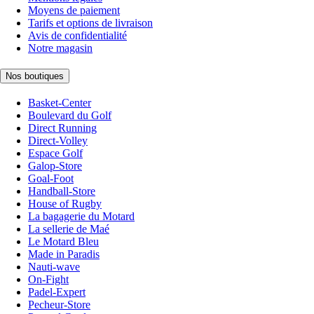
Moyens de paiement
Tarifs et options de livraison
Avis de confidentialité
Notre magasin
Nos boutiques
Basket-Center
Boulevard du Golf
Direct Running
Direct-Volley
Espace Golf
Galop-Store
Goal-Foot
Handball-Store
House of Rugby
La bagagerie du Motard
La sellerie de Maé
Le Motard Bleu
Made in Paradis
Nauti-wave
On-Fight
Padel-Expert
Pecheur-Store