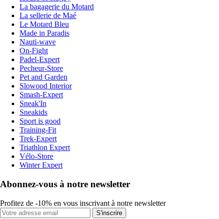
La bagagerie du Motard
La sellerie de Maé
Le Motard Bleu
Made in Paradis
Nauti-wave
On-Fight
Padel-Expert
Pecheur-Store
Pet and Garden
Slowood Interior
Smash-Expert
Sneak'In
Sneakids
Sport is good
Training-Fit
Trek-Expert
Triathlon Expert
Vélo-Store
Winter Expert
Abonnez-vous à notre newsletter
Profitez de -10% en vous inscrivant à notre newsletter
S'inscrire