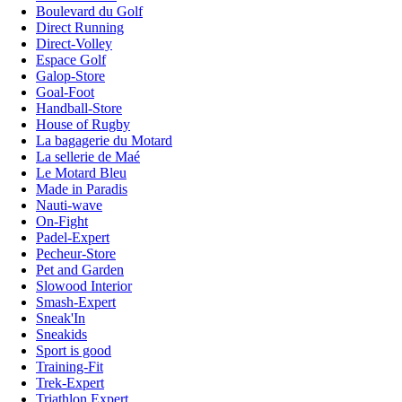
Boulevard du Golf
Direct Running
Direct-Volley
Espace Golf
Galop-Store
Goal-Foot
Handball-Store
House of Rugby
La bagagerie du Motard
La sellerie de Maé
Le Motard Bleu
Made in Paradis
Nauti-wave
On-Fight
Padel-Expert
Pecheur-Store
Pet and Garden
Slowood Interior
Smash-Expert
Sneak'In
Sneakids
Sport is good
Training-Fit
Trek-Expert
Triathlon Expert