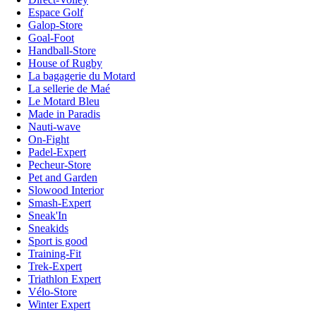
Espace Golf
Galop-Store
Goal-Foot
Handball-Store
House of Rugby
La bagagerie du Motard
La sellerie de Maé
Le Motard Bleu
Made in Paradis
Nauti-wave
On-Fight
Padel-Expert
Pecheur-Store
Pet and Garden
Slowood Interior
Smash-Expert
Sneak'In
Sneakids
Sport is good
Training-Fit
Trek-Expert
Triathlon Expert
Vélo-Store
Winter Expert