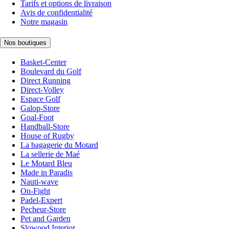
Tarifs et options de livraison
Avis de confidentialité
Notre magasin
Nos boutiques
Basket-Center
Boulevard du Golf
Direct Running
Direct-Volley
Espace Golf
Galop-Store
Goal-Foot
Handball-Store
House of Rugby
La bagagerie du Motard
La sellerie de Maé
Le Motard Bleu
Made in Paradis
Nauti-wave
On-Fight
Padel-Expert
Pecheur-Store
Pet and Garden
Slowood Interior