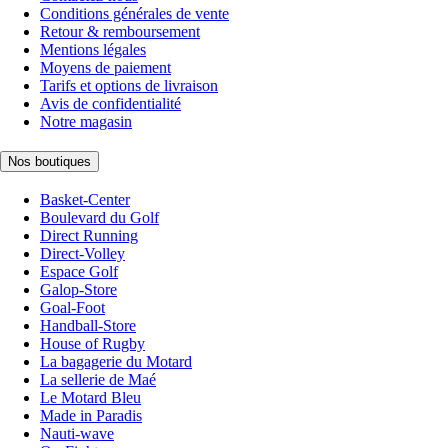
Conditions générales de vente
Retour & remboursement
Mentions légales
Moyens de paiement
Tarifs et options de livraison
Avis de confidentialité
Notre magasin
Nos boutiques
Basket-Center
Boulevard du Golf
Direct Running
Direct-Volley
Espace Golf
Galop-Store
Goal-Foot
Handball-Store
House of Rugby
La bagagerie du Motard
La sellerie de Maé
Le Motard Bleu
Made in Paradis
Nauti-wave