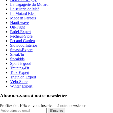
La bagagerie du Motard
La sellerie de Maé
Le Motard Bleu
Made in Paradis
Nauti-wave
On-Fight
Padel-Expert
Pecheur-Store
Pet and Garden
Slowood Interior
Smash-Expert
Sneak'In
Sneakids
Sport is good
Training-Fit
Trek-Expert
Triathlon Expert
Vélo-Store
Winter Expert
Abonnez-vous à notre newsletter
Profitez de -10% en vous inscrivant à notre newsletter
S'inscrire