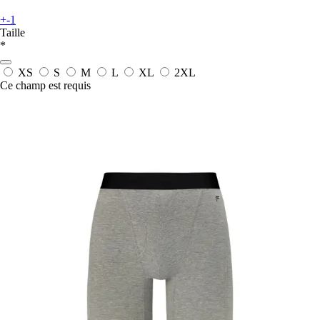
+-1
Taille
*
XS
S
M
L
XL
2XL
Ce champ est requis