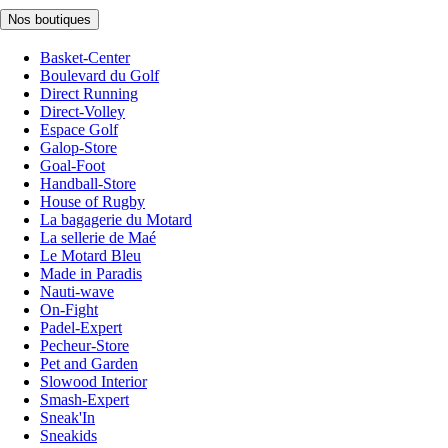
Nos boutiques
Basket-Center
Boulevard du Golf
Direct Running
Direct-Volley
Espace Golf
Galop-Store
Goal-Foot
Handball-Store
House of Rugby
La bagagerie du Motard
La sellerie de Maé
Le Motard Bleu
Made in Paradis
Nauti-wave
On-Fight
Padel-Expert
Pecheur-Store
Pet and Garden
Slowood Interior
Smash-Expert
Sneak'In
Sneakids