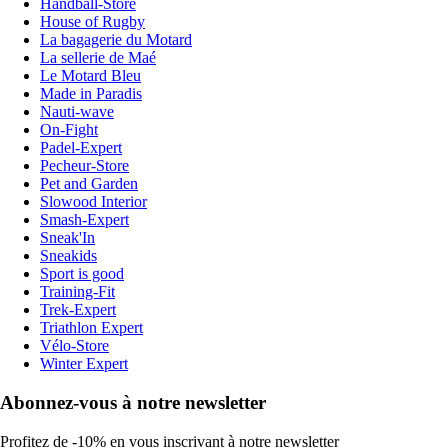
Handball-Store
House of Rugby
La bagagerie du Motard
La sellerie de Maé
Le Motard Bleu
Made in Paradis
Nauti-wave
On-Fight
Padel-Expert
Pecheur-Store
Pet and Garden
Slowood Interior
Smash-Expert
Sneak'In
Sneakids
Sport is good
Training-Fit
Trek-Expert
Triathlon Expert
Vélo-Store
Winter Expert
Abonnez-vous à notre newsletter
Profitez de -10% en vous inscrivant à notre newsletter