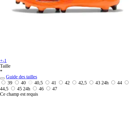
+-1
Taille
*
Guide des tailles
39
40
40,5
41
42
42,5
43
24h
44
44,5
45
24h
46
47
Ce champ est requis