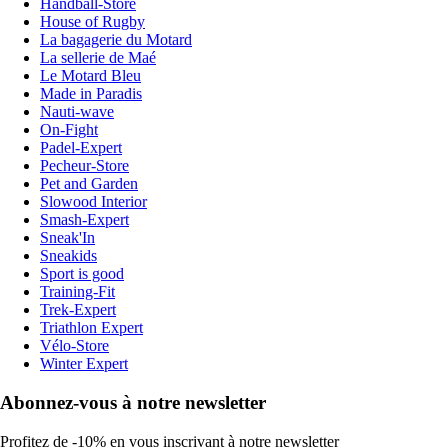
Handball-Store
House of Rugby
La bagagerie du Motard
La sellerie de Maé
Le Motard Bleu
Made in Paradis
Nauti-wave
On-Fight
Padel-Expert
Pecheur-Store
Pet and Garden
Slowood Interior
Smash-Expert
Sneak'In
Sneakids
Sport is good
Training-Fit
Trek-Expert
Triathlon Expert
Vélo-Store
Winter Expert
Abonnez-vous à notre newsletter
Profitez de -10% en vous inscrivant à notre newsletter