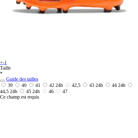
+-1
Taille
*
Guide des tailles
39
40
41
42
24h
42,5
43
24h
44
24h
44,5
24h
45
24h
46
47
Ce champ est requis