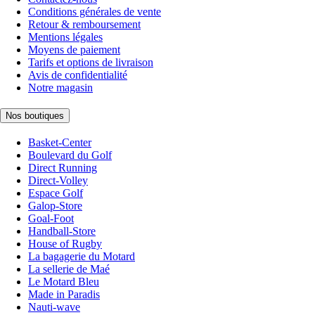
Conditions générales de vente
Retour & remboursement
Mentions légales
Moyens de paiement
Tarifs et options de livraison
Avis de confidentialité
Notre magasin
Nos boutiques
Basket-Center
Boulevard du Golf
Direct Running
Direct-Volley
Espace Golf
Galop-Store
Goal-Foot
Handball-Store
House of Rugby
La bagagerie du Motard
La sellerie de Maé
Le Motard Bleu
Made in Paradis
Nauti-wave