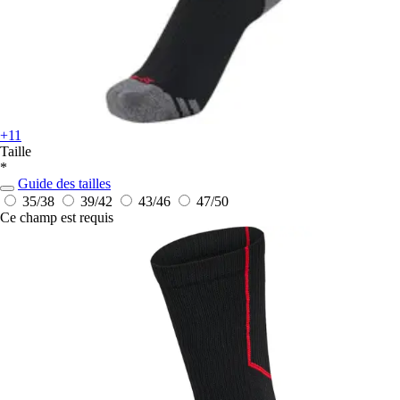
+11
Taille
*
Guide des tailles
35/38
39/42
43/46
47/50
Ce champ est requis