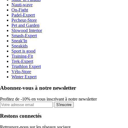
Nauti-wave
On-Fight
Padel-Expert
Pecheur-Store
Pet and Garden
Slowood Interior
Smash-Expert
Sneak'In
Sneakids
Sport is good
Training-Fit
Trek-Expert
Triathlon Expert
Vélo-Store
Winter Expert
Abonnez-vous à notre newsletter
Profitez de -10% en vous inscrivant à notre newsletter
S'inscrire
Restons connectés
Retrouvez-nous sur les réseaux sociaux