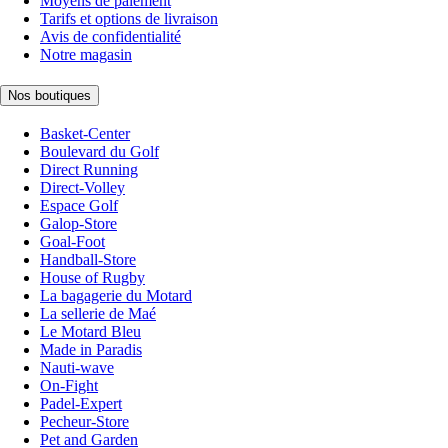
Moyens de paiement
Tarifs et options de livraison
Avis de confidentialité
Notre magasin
Nos boutiques
Basket-Center
Boulevard du Golf
Direct Running
Direct-Volley
Espace Golf
Galop-Store
Goal-Foot
Handball-Store
House of Rugby
La bagagerie du Motard
La sellerie de Maé
Le Motard Bleu
Made in Paradis
Nauti-wave
On-Fight
Padel-Expert
Pecheur-Store
Pet and Garden