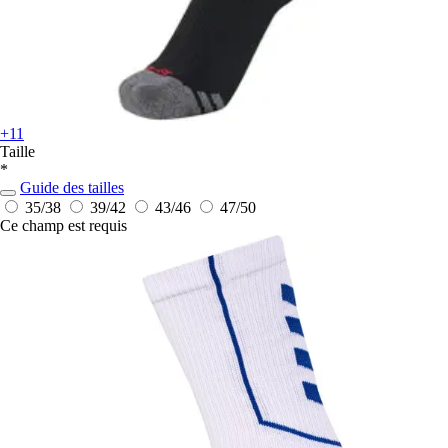
+11
Taille
*
Guide des tailles
35/38
39/42
43/46
47/50
Ce champ est requis