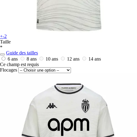
+-2
Taille
*
Guide des tailles
6 ans
8 ans
10 ans
12 ans
14 ans
Ce champ est requis
Flocages