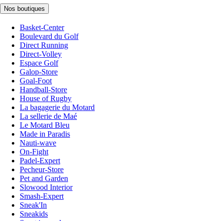
Nos boutiques
Basket-Center
Boulevard du Golf
Direct Running
Direct-Volley
Espace Golf
Galop-Store
Goal-Foot
Handball-Store
House of Rugby
La bagagerie du Motard
La sellerie de Maé
Le Motard Bleu
Made in Paradis
Nauti-wave
On-Fight
Padel-Expert
Pecheur-Store
Pet and Garden
Slowood Interior
Smash-Expert
Sneak'In
Sneakids