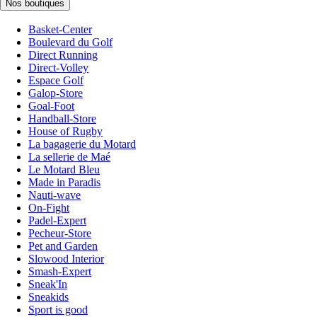
Nos boutiques
Basket-Center
Boulevard du Golf
Direct Running
Direct-Volley
Espace Golf
Galop-Store
Goal-Foot
Handball-Store
House of Rugby
La bagagerie du Motard
La sellerie de Maé
Le Motard Bleu
Made in Paradis
Nauti-wave
On-Fight
Padel-Expert
Pecheur-Store
Pet and Garden
Slowood Interior
Smash-Expert
Sneak'In
Sneakids
Sport is good