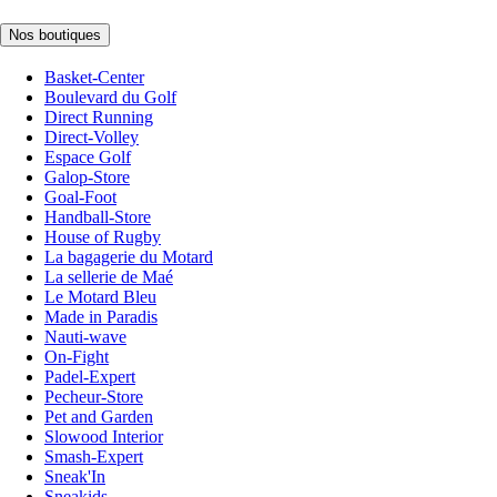
Nos boutiques
Basket-Center
Boulevard du Golf
Direct Running
Direct-Volley
Espace Golf
Galop-Store
Goal-Foot
Handball-Store
House of Rugby
La bagagerie du Motard
La sellerie de Maé
Le Motard Bleu
Made in Paradis
Nauti-wave
On-Fight
Padel-Expert
Pecheur-Store
Pet and Garden
Slowood Interior
Smash-Expert
Sneak'In
Sneakids