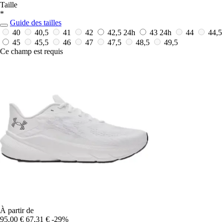
Taille
*
Guide des tailles
40
40,5
41
42
42,5
24h
43
24h
44
44,5
45
45,5
46
47
47,5
48,5
49,5
Ce champ est requis
À partir de
95,00 €
67,31 €
-29%