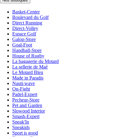
Nos boutiques
Basket-Center
Boulevard du Golf
Direct Running
Direct-Volley
Espace Golf
Galop-Store
Goal-Foot
Handball-Store
House of Rugby
La bagagerie du Motard
La sellerie de Maé
Le Motard Bleu
Made in Paradis
Nauti-wave
On-Fight
Padel-Expert
Pecheur-Store
Pet and Garden
Slowood Interior
Smash-Expert
Sneak'In
Sneakids
Sport is good