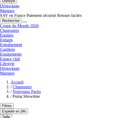
Lifestyle
Déstockage
Marques
SAV en France
Paiement sécurisé
Retours faciles
Rechercher
Coupe du Monde 2026
Chaussures
Équipes
Enfants
Entraînement
Gardiens
Equipements
Espace club
Lifestyle
Déstockage
Marques
Accueil
/
Chaussures
/
Nouveaux Packs
/
Puma Showtime
Filtres
Expédié en 24h
Taille