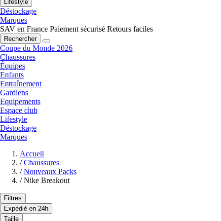
Lifestyle
Déstockage
Marques
SAV en France
Paiement sécurisé
Retours faciles
Rechercher
Coupe du Monde 2026
Chaussures
Équipes
Enfants
Entraînement
Gardiens
Equipements
Espace club
Lifestyle
Déstockage
Marques
Accueil
/
Chaussures
/
Nouveaux Packs
/
Nike Breakout
Filtres
Expédié en 24h
Taille