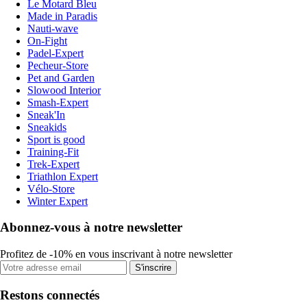
Le Motard Bleu
Made in Paradis
Nauti-wave
On-Fight
Padel-Expert
Pecheur-Store
Pet and Garden
Slowood Interior
Smash-Expert
Sneak'In
Sneakids
Sport is good
Training-Fit
Trek-Expert
Triathlon Expert
Vélo-Store
Winter Expert
Abonnez-vous à notre newsletter
Profitez de -10% en vous inscrivant à notre newsletter
S'inscrire
Restons connectés