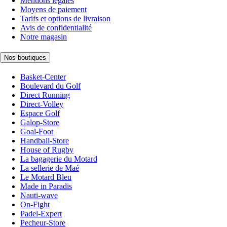
Mentions légales
Moyens de paiement
Tarifs et options de livraison
Avis de confidentialité
Notre magasin
Nos boutiques
Basket-Center
Boulevard du Golf
Direct Running
Direct-Volley
Espace Golf
Galop-Store
Goal-Foot
Handball-Store
House of Rugby
La bagagerie du Motard
La sellerie de Maé
Le Motard Bleu
Made in Paradis
Nauti-wave
On-Fight
Padel-Expert
Pecheur-Store