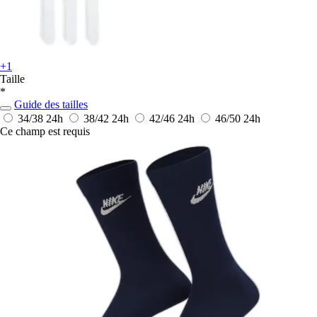
+1
Taille
*
Guide des tailles
34/38
24h
38/42
24h
42/46
24h
46/50
24h
Ce champ est requis