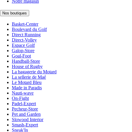
Notre magasin
Nos boutiques
Basket-Center
Boulevard du Golf
Direct Running
Direct-Volley
Espace Golf
Galop-Store
Goal-Foot
Handball-Store
House of Rugby
La bagagerie du Motard
La sellerie de Maé
Le Motard Bleu
Made in Paradis
Nauti-wave
On-Fight
Padel-Expert
Pecheur-Store
Pet and Garden
Slowood Interior
Smash-Expert
Sneak'In