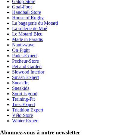
Galop-Store
Goal-Foot
Handball-Store
House of Rugby
La bagagerie du Motard
La sellerie de Maé
Le Motard Bleu
Made in Paradis
Nauti-wave
On-Fight
Padel-Expert
Pecheur-Store
Pet and Garden
Slowood Interior
Smash-Expert
Sneak'In
Sneakids
Sport is good
Training-Fit
Trek-Expert
Triathlon Expert
Vélo-Store
Winter Expert
Abonnez-vous à notre newsletter