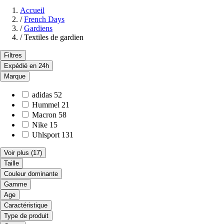
Accueil
/
French Days
/
Gardiens
/
Textiles de gardien
Filtres
Expédié en 24h
Marque
adidas
52
Hummel
21
Macron
58
Nike
15
Uhlsport
131
Voir plus
(17)
Taille
Couleur dominante
Gamme
Age
Caractéristique
Type de produit