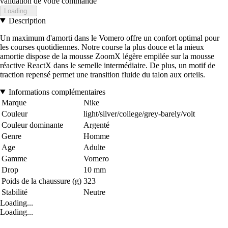
validation de votre commande
Loading...
Description
Un maximum d'amorti dans le Vomero offre un confort optimal pour
les courses quotidiennes. Notre course la plus douce et la mieux
amortie dispose de la mousse ZoomX légère empilée sur la mousse
réactive ReactX dans le semelle intermédiaire. De plus, un motif de
traction repensé permet une transition fluide du talon aux orteils.
Informations complémentaires
Marque
Nike
Couleur
light/silver/college/grey-barely/volt
Couleur dominante
Argenté
Genre
Homme
Age
Adulte
Gamme
Vomero
Drop
10 mm
Poids de la chaussure (g)
323
Stabilité
Neutre
Loading...
Loading...