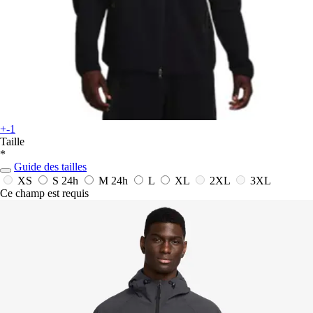
+-1
Taille
*
Guide des tailles
XS
S
24h
M
24h
L
XL
2XL
3XL
Ce champ est requis