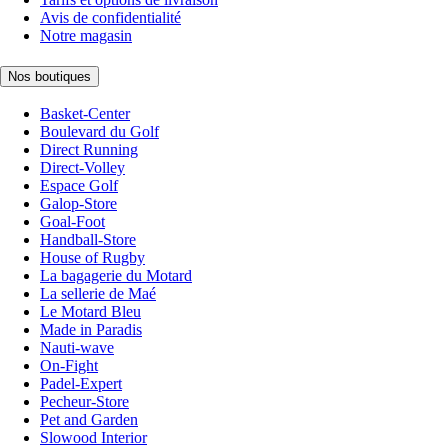
Avis de confidentialité
Notre magasin
Nos boutiques
Basket-Center
Boulevard du Golf
Direct Running
Direct-Volley
Espace Golf
Galop-Store
Goal-Foot
Handball-Store
House of Rugby
La bagagerie du Motard
La sellerie de Maé
Le Motard Bleu
Made in Paradis
Nauti-wave
On-Fight
Padel-Expert
Pecheur-Store
Pet and Garden
Slowood Interior