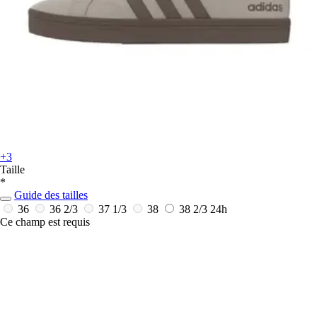
+3
Taille
*
Guide des tailles
36
36 2/3
37 1/3
38
38 2/3
24h
Ce champ est requis