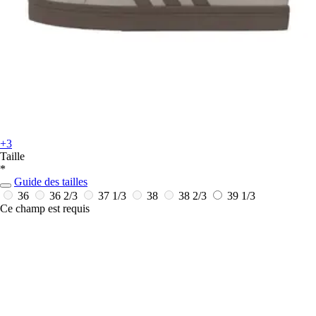
+3
Taille
*
Guide des tailles
36
36 2/3
37 1/3
38
38 2/3
39 1/3
Ce champ est requis