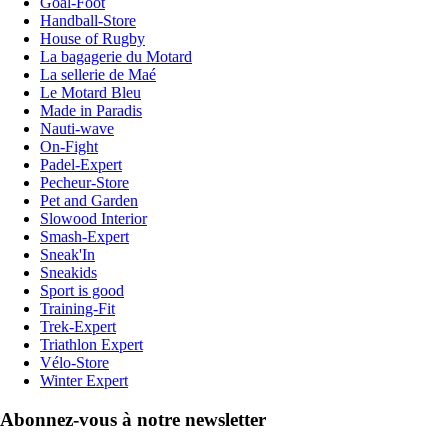
Goal-Foot
Handball-Store
House of Rugby
La bagagerie du Motard
La sellerie de Maé
Le Motard Bleu
Made in Paradis
Nauti-wave
On-Fight
Padel-Expert
Pecheur-Store
Pet and Garden
Slowood Interior
Smash-Expert
Sneak'In
Sneakids
Sport is good
Training-Fit
Trek-Expert
Triathlon Expert
Vélo-Store
Winter Expert
Abonnez-vous à notre newsletter