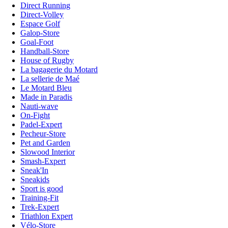
Direct Running
Direct-Volley
Espace Golf
Galop-Store
Goal-Foot
Handball-Store
House of Rugby
La bagagerie du Motard
La sellerie de Maé
Le Motard Bleu
Made in Paradis
Nauti-wave
On-Fight
Padel-Expert
Pecheur-Store
Pet and Garden
Slowood Interior
Smash-Expert
Sneak'In
Sneakids
Sport is good
Training-Fit
Trek-Expert
Triathlon Expert
Vélo-Store