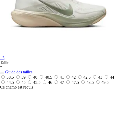
+3
Taille
*
Guide des tailles
38,5
39
40
40,5
41
42
42,5
43
44
44,5
45
45,5
46
47
47,5
48,5
49,5
Ce champ est requis