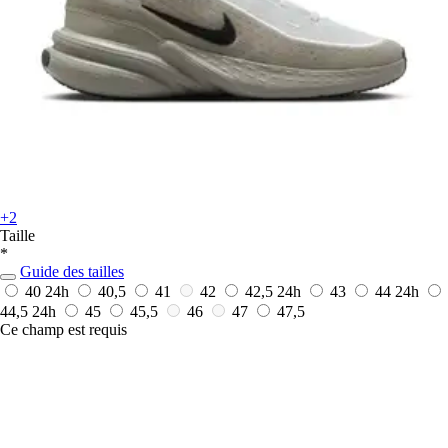
+2
Taille
*
Guide des tailles
40
24h
40,5
41
42
42,5
24h
43
44
24h
44,5
24h
45
45,5
46
47
47,5
Ce champ est requis