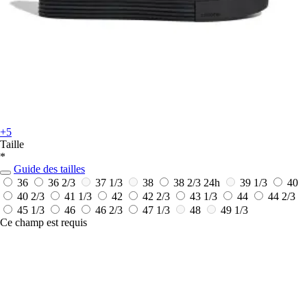
+5
Taille
*
Guide des tailles
36
36 2/3
37 1/3
38
38 2/3
24h
39 1/3
40
40 2/3
41 1/3
42
42 2/3
43 1/3
44
44 2/3
45 1/3
46
46 2/3
47 1/3
48
49 1/3
Ce champ est requis