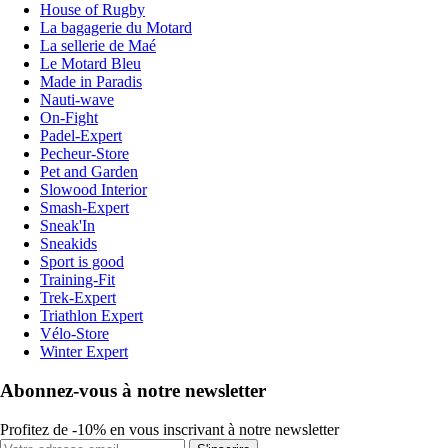
House of Rugby
La bagagerie du Motard
La sellerie de Maé
Le Motard Bleu
Made in Paradis
Nauti-wave
On-Fight
Padel-Expert
Pecheur-Store
Pet and Garden
Slowood Interior
Smash-Expert
Sneak'In
Sneakids
Sport is good
Training-Fit
Trek-Expert
Triathlon Expert
Vélo-Store
Winter Expert
Abonnez-vous à notre newsletter
Profitez de -10% en vous inscrivant à notre newsletter