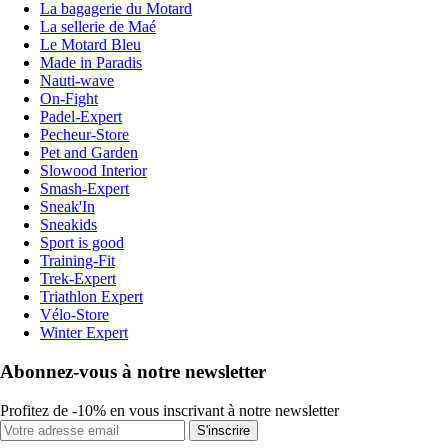
La bagagerie du Motard
La sellerie de Maé
Le Motard Bleu
Made in Paradis
Nauti-wave
On-Fight
Padel-Expert
Pecheur-Store
Pet and Garden
Slowood Interior
Smash-Expert
Sneak'In
Sneakids
Sport is good
Training-Fit
Trek-Expert
Triathlon Expert
Vélo-Store
Winter Expert
Abonnez-vous à notre newsletter
Profitez de -10% en vous inscrivant à notre newsletter
S'inscrire