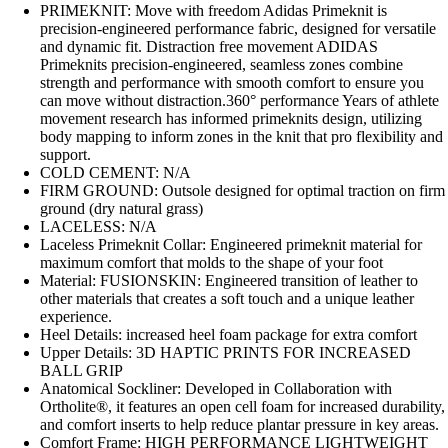
PRIMEKNIT: Move with freedom Adidas Primeknit is
precision-engineered performance fabric, designed for versatile
and dynamic fit. Distraction free movement ADIDAS
Primeknits precision-engineered, seamless zones combine
strength and performance with smooth comfort to ensure you
can move without distraction.360° performance Years of athlete
movement research has informed primeknits design, utilizing
body mapping to inform zones in the knit that pro flexibility and
support.
COLD CEMENT: N/A
FIRM GROUND: Outsole designed for optimal traction on firm
ground (dry natural grass)
LACELESS: N/A
Laceless Primeknit Collar: Engineered primeknit material for
maximum comfort that molds to the shape of your foot
Material: FUSIONSKIN: Engineered transition of leather to
other materials that creates a soft touch and a unique leather
experience.
Heel Details: increased heel foam package for extra comfort
Upper Details: 3D HAPTIC PRINTS FOR INCREASED
BALL GRIP
Anatomical Sockliner: Developed in Collaboration with
Ortholite®, it features an open cell foam for increased durability,
and comfort inserts to help reduce plantar pressure in key areas.
Comfort Frame: HIGH PERFORMANCE LIGHTWEIGHT