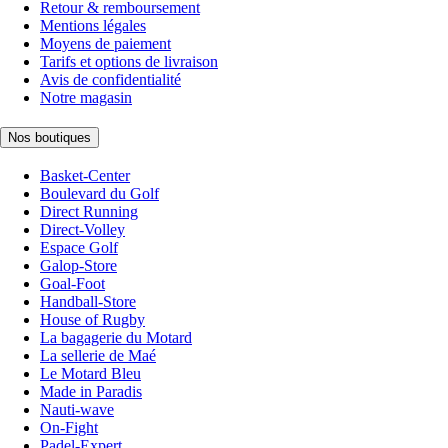
Retour & remboursement
Mentions légales
Moyens de paiement
Tarifs et options de livraison
Avis de confidentialité
Notre magasin
Nos boutiques
Basket-Center
Boulevard du Golf
Direct Running
Direct-Volley
Espace Golf
Galop-Store
Goal-Foot
Handball-Store
House of Rugby
La bagagerie du Motard
La sellerie de Maé
Le Motard Bleu
Made in Paradis
Nauti-wave
On-Fight
Padel-Expert