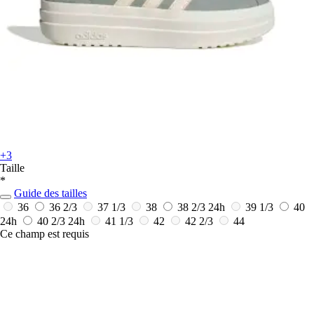
+3
Taille
*
Guide des tailles
36
36 2/3
37 1/3
38
38 2/3
24h
39 1/3
40
24h
40 2/3
24h
41 1/3
42
42 2/3
44
Ce champ est requis