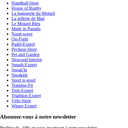
Handball-Store
House of Rugby
La bagagerie du Motard
La sellerie de Maé
Le Motard Bleu
Made in Paradis
Nauti-wave
On-Fight
Padel-Expert
Pecheur-Store
Pet and Garden
Slowood Interior
Smash-Expert
Sneak'In
Sneakids
Sport is good
Training-Fit
Trek-Expert
Triathlon Expert
Vélo-Store
Winter Expert
Abonnez-vous à notre newsletter
Profitez de -10% en vous inscrivant à notre newsletter